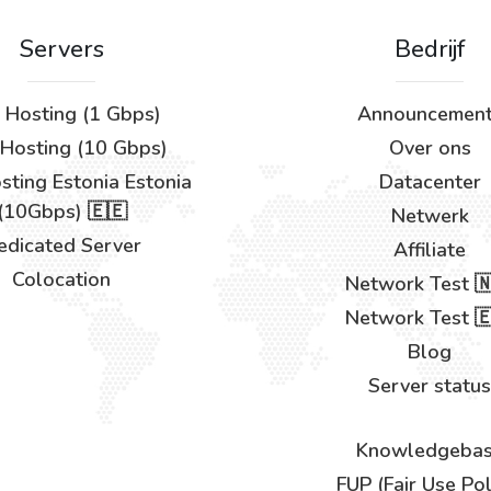
Servers
Bedrijf
 Hosting (1 Gbps)
Announcemen
Hosting (10 Gbps)
Over ons
ting Estonia Estonia
Datacenter
(10Gbps) 🇪🇪
Netwerk
edicated Server
Affiliate
Colocation
Network Test 
Network Test 
Blog
Server status
Knowledgeba
FUP (Fair Use Pol