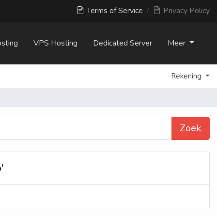
Terms of Service
/
Privacy Policy
sting
VPS Hosting
Dedicated Server
Meer
Rekening
Zoek
'