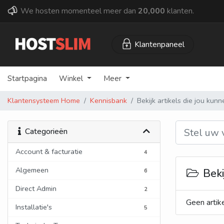
We hosten momenteel meer dan
20,000
klanten.
Klantenpaneel
Startpagina
Winkel
Meer
Klantensysteem Home
Kennisbank
Bekijk artikels die jou kun
Categorieën
Account & facturatie
4
Algemeen
Beki
6
Direct Admin
2
Geen artik
Installatie's
5