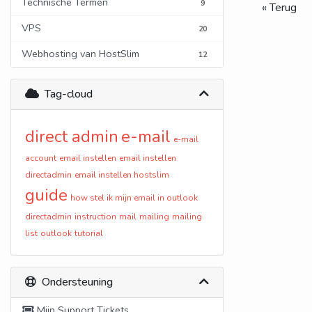
Technische Termen
9
« Terug
VPS
20
Webhosting van HostSlim
12
Tag-cloud
direct admin
e-mail
e-mail
account
email instellen
email instellen
directadmin
email instellen hostslim
guide
how stel ik mijn email in outlook
directadmin
instruction
mail
mailing
mailing
list
outlook
tutorial
Ondersteuning
Mijn Support Tickets