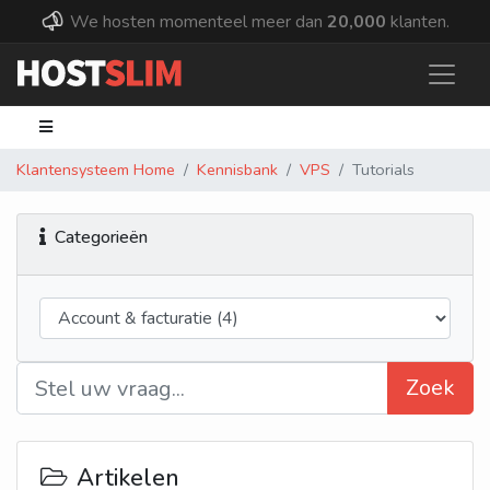
We hosten momenteel meer dan
20,000
klanten.
Klantensysteem Home
Kennisbank
VPS
Tutorials
Categorieën
Zoek
Artikelen