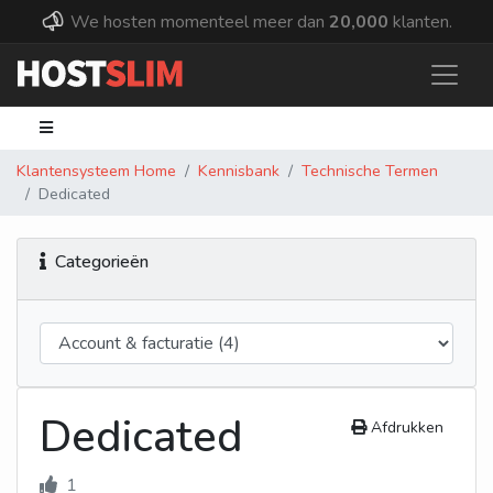
We hosten momenteel meer dan
20,000
klanten.
Klantensysteem Home
Kennisbank
Technische Termen
Dedicated
Categorieën
Dedicated
Afdrukken
1