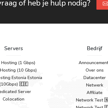
vraag of heb je hulp nodig?
Servers
Bedrijf
 Hosting (1 Gbps)
Announcemen
Hosting (10 Gbps)
Over ons
ting Estonia Estonia
Datacenter
(10Gbps) 🇪🇪
Netwerk
edicated Server
Affiliate
Colocation
Network Test 
Network Test 