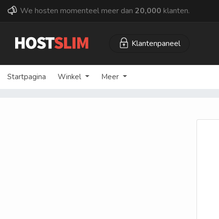
We hosten momenteel meer dan
20,000
klanten.
Klantenpaneel
Startpagina
Winkel
Meer