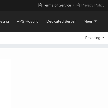
Terms of Service
/
Privacy Policy
sting
VPS Hosting
Dedicated Server
Meer
Rekening