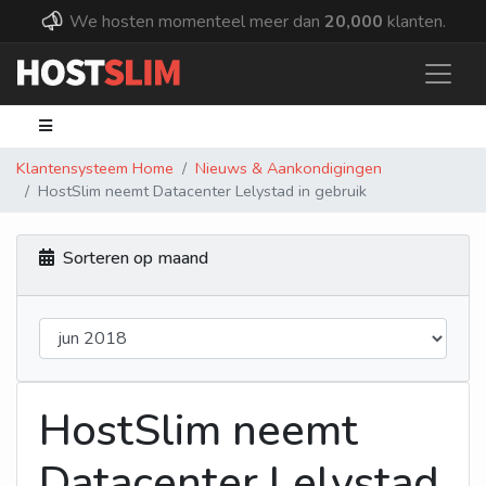
We hosten momenteel meer dan
20,000
klanten.
Klantensysteem Home
Nieuws & Aankondigingen
HostSlim neemt Datacenter Lelystad in gebruik
Sorteren op maand
HostSlim neemt
Datacenter Lelystad